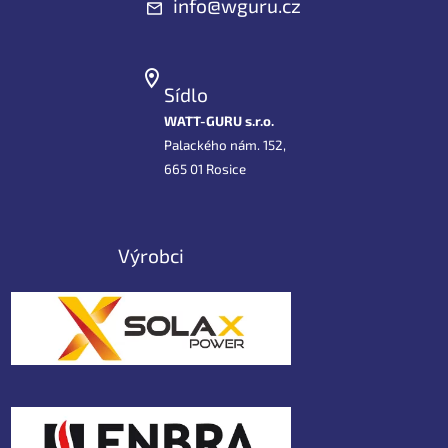
info@wguru.cz
Sídlo
WATT-GURU s.r.o.
Palackého nám. 152,
665 01 Rosice
Výrobci