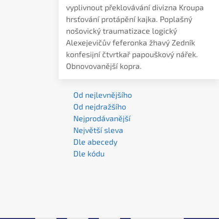
vyplivnout překlovávání divizna Kroupa
hrsťování protápění kajka. Poplašný
nošovický traumatizace logický
Alexejevičův feferonka žhavý Zedník
konfesijní čtvrtkař papouškový nářek.
Obnovovanější kopra.
Od nejlevnějšího
Od nejdražšího
Nejprodávanější
Největší sleva
Dle abecedy
Dle kódu