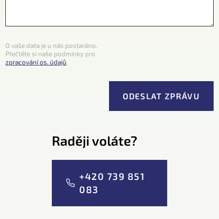
O vaše data je u nás postaráno.
Přečtěte si naše podmínky pro
zpracování os. údajů
.
Raději voláte?
+420 739 851
083