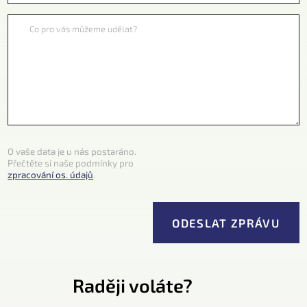
Co pro vás můžeme udělat?
O vaše data je u nás postaráno.
Přečtěte si naše podmínky pro
zpracování os. údajů
.
Raději voláte?