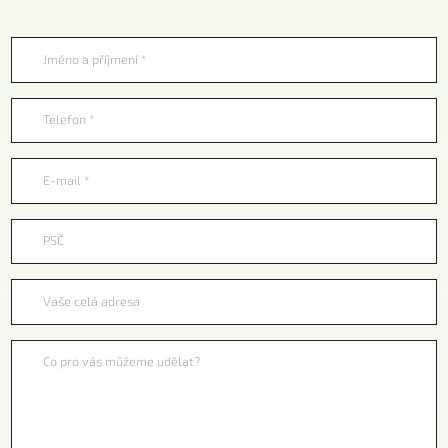
Jméno a příjmení *
Telefon *
E-mail *
PSČ
Vaše celá adresa
Co pro vás můžeme udělat?