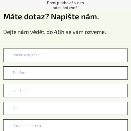
První platba až v den
odeslání zboží
Máte dotaz? Napište nám.
Dejte nám vědět, do 48h se vám ozveme.
Jméno a příjmení *
Telefon *
E-mail *
PSČ
Vaše celá adresa