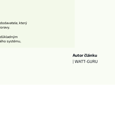
 dodavatele, který
Moravy.
 a důkladným
ckého systému,
Autor článku
| WATT-GURU