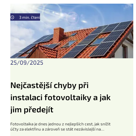
3 min. čtení
25/09/2025
Nejčastější chyby při
instalaci fotovoltaiky a jak
jim předejít
Fotovoltaika je dnes jednou z nejlepších cest, jak snížit
účty za elektřinu a zároveň se stát nezávislejší na
dodavatelích energií. Přesto se mnoho lidí stále obává