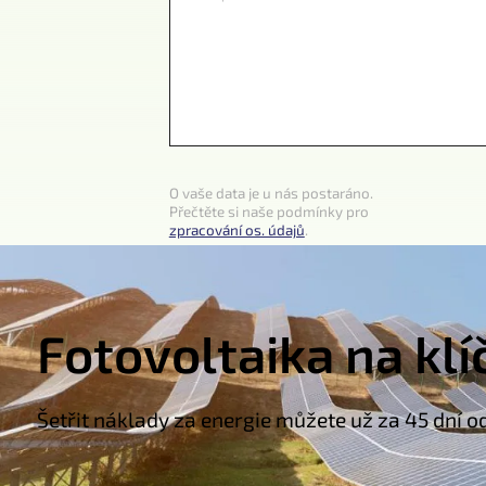
O vaše data je u nás postaráno.
Přečtěte si naše podmínky pro
zpracování os. údajů
.
Fotovoltaika na klí
Šetřit náklady za energie můžete už za 45 dní o