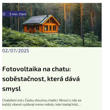
3 min. čtení
02/07/2025
Fotovoltaika na chatu:
soběstačnost, která dává
smysl
Chataření má v Česku dlouhou tradici. Mnozí z nás se
každý víkend vydávají mimo město, kde hledají klid,
přírodu a únik od každodenního shonu. Ale co když si