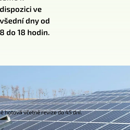
dispozici ve
všední dny od
8 do 18 hodin.
 hotová včetně revize do 45 dní.