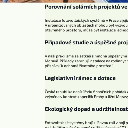
Porovnání solárních projektů v
Instalace fotovoltaických systémů v Praze a její
V urbanizovaných oblastech mohou být výzvou pr
otevřeného prostoru, může být instalace jednodušš
Případové studie a úspěšné pro
V naší praxi jsme se setkali s mnoha úspěšnými
Moravě. Příklady zahrnují instalace na rodinnýc
přispívají k ochraně životního prostředí.
Legislativní rámec a dotace
Česká republika nabízí řadu finančních pobíde
zejména v kontextu specifik Prahy a Jižní Morav
Ekologický dopad a udržitelnos
Fotovoltaické systémy hrají klíčovou roli v boj
na Jižní Moravě významně snížit své emise CO2.