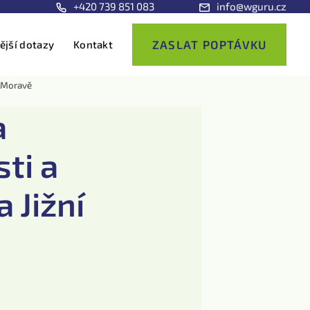
+420 739 851 083
info@wguru.cz
ZASLAT POPTÁVKU
ější dotazy
Kontakt
í Moravě
a
ti a
 Jižní