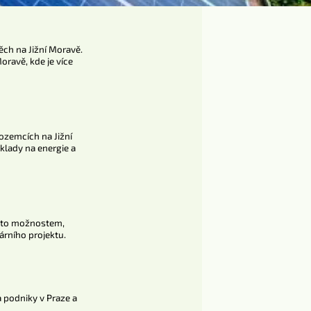
ěch na Jižní Moravě.
ravě, kde je více
ozemcích na Jižní
klady na energie a
ěmto možnostem,
árního projektu.
a podniky v Praze a