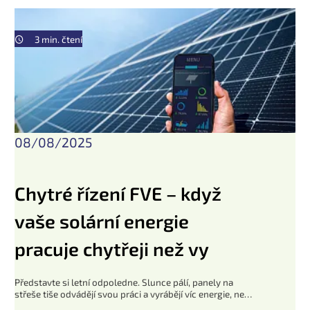
3 min. čtení
08/08/2025
Chytré řízení FVE – když
vaše solární energie
pracuje chytřeji než vy
Představte si letní odpoledne. Slunce pálí, panely na
střeše tiše odvádějí svou práci a vyrábějí víc energie, než
stihnete spotřebovat. Jenže zatímco vy jste na zahradě s