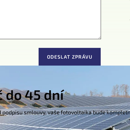
č do 45 dní
d podpisu smlouvy, vaše fotovoltaika bude kompletně