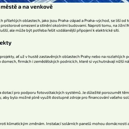
e městě a na venkově
ch přilehlých oblastech, jako jsou Praha-západ a Praha-východ, se liší od t
ostorové omezení a stínění okolními budovami. Naproti tomu, na Jižní Mo
í, ale může být potřeba řešit vzdálenější připojení k elektrické síti.
jekty
 projekty, ať už v hustě zastavěných oblastech Prahy nebo na rozlehlých p
h domech, firmách i zemědělských podnicích, které si vychutnávají nižší ná
k a dotací pro podporu fotovoltaických systémů. Je důležité porozumět t
y, aby bylo možné plně využít dostupné zdroje pro financování vašeho sol
t
i proti klimatickým změnám. Instalací solárních panelů mohou domácnosti 