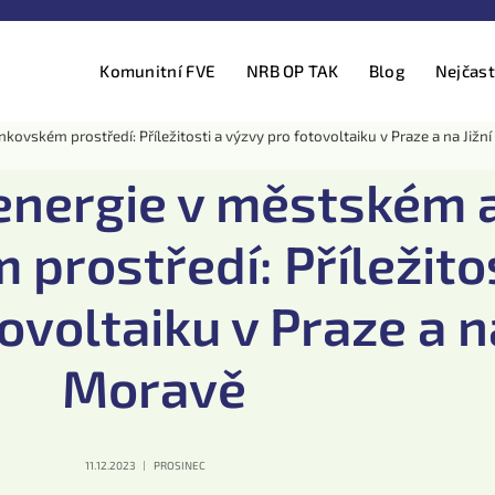
Komunitní FVE
NRB OP TAK
Blog
Nejčast
nkovském prostředí: Příležitosti a výzvy pro fotovoltaiku v Praze a na Jižn
 energie v městském 
prostředí: Příležitos
ovoltaiku v Praze a na
Moravě
11.12.2023
PROSINEC