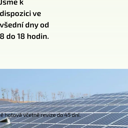
Jsme k
dispozici ve
všední dny od
8 do 18 hodin.
 hotová včetně revize do 45 dní.