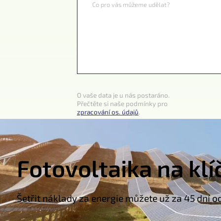
Co pro vás můžeme udělat?
O vaše data je u nás postaráno.
Přečtěte si naše podmínky pro
zpracování os. údajů
.
Fotovoltaika na klí
Šetřit náklady za energie můžete už za 45 dní o