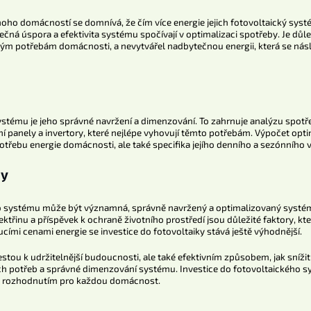
Mnoho domácností se domnívá, že čím více energie jejich fotovoltaický sys
čná úspora a efektivita systému spočívají v optimalizaci spotřeby. Je důle
ým potřebám domácnosti, a nevytvářel nadbytečnou energii, která se ná
systému je jeho správné navržení a dimenzování. To zahrnuje analýzu spot
 panely a invertory, které nejlépe vyhovují těmto potřebám. Výpočet optim
řebu energie domácnosti, ale také specifika jejího denního a sezónního 
dy
ho systému může být významná, správně navržený a optimalizovaný systé
třinu a příspěvek k ochraně životního prostředí jsou důležité faktory, kt
oucími cenami energie se investice do fotovoltaiky stává ještě výhodnější.
estou k udržitelnější budoucnosti, ale také efektivním způsobem, jak sníži
ch potřeb a správné dimenzování systému. Investice do fotovoltaického s
m rozhodnutím pro každou domácnost.