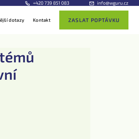
+420 739 851 083
info@wguru.cz
ZASLAT POPTÁVKU
ější dotazy
Kontakt
stémů
vní