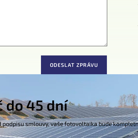
č do 45 dní
d podpisu smlouvy, vaše fotovoltaika bude kompletně