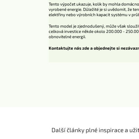
Tento výpočet ukazuje, kolik by mohla domácnos
vyrobené energie. Důležité je si uvědomit, že 
elektřiny nebo výrobních kapacit systému v prů
Tento model je zjednodušený, může však sloužit
celková investice někde okolo 200.000 - 250.000
obnovitelné energii.
Kontaktujte nás zde a objednejte si nezávazn
Další články plné inspirace a už