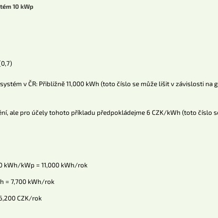
ystém 10 kWp
(0,7)
stém v ČR: Přibližně 11,000 kWh (toto číslo se může lišit v závislosti na 
ění, ale pro účely tohoto příkladu předpokládejme 6 CZK/kWh (toto číslo 
100 kWh/kWp = 11,000 kWh/rok
kWh = 7,700 kWh/rok
46,200 CZK/rok