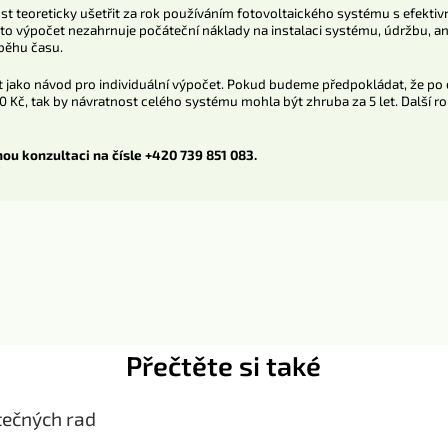
t teoreticky ušetřit za rok používáním fotovoltaického systému s efekti
tento výpočet nezahrnuje počáteční náklady na instalaci systému, údržbu,
běhu času.
 jako návod pro individuální výpočet. Pokud budeme předpokládat, že po 
 Kč, tak by návratnost celého systému mohla být zhruba za 5 let. Další ro
ou konzultaci na čísle +420 739 851 083.
Přečtěte si také
itečných rad