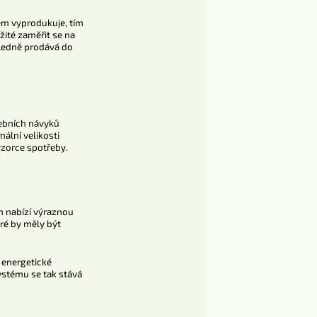
tém vyprodukuje, tím
žité zaměřit se na
sledně prodává do
řebních návyků
ální velikosti
vzorce spotřeby.
m nabízí výraznou
eré by měly být
t energetické
ystému se tak stává