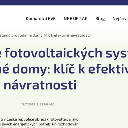
Komunitní FVE
NRB OP TAK
Blog
Nejčast
stémů pro rodinné domy: klíč k efektivní návratnosti
e fotovoltaických sy
é domy: klíč k efekti
návratnosti
18.07.2023
ČERVENEC
ů v České republice obrací k fotovoltaice jako
 svých energetických potřeb. Při rozhodování