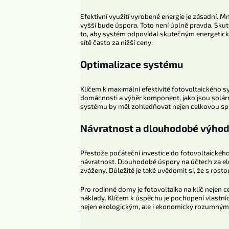
Efektivní využití vyrobené energie je zásadní. 
vyšší bude úspora. Toto není úplně pravda. Skute
to, aby systém odpovídal skutečným energetick
sítě často za nižší ceny.
Optimalizace systému
Klíčem k maximální efektivitě fotovoltaického 
domácnosti a výběr komponent, jako jsou solární
systému by měl zohledňovat nejen celkovou spot
Návratnost a dlouhodobé výho
Přestože počáteční investice do fotovoltaické
návratnost. Dlouhodobé úspory na účtech za elek
zváženy. Důležité je také uvědomit si, že s rost
Pro rodinné domy je fotovoltaika na klíč nejen c
náklady. Klíčem k úspěchu je pochopení vlastní
nejen ekologickým, ale i ekonomicky rozumný