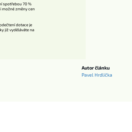
vní spotřebou 70 %
 ani možné změny cen
odečtení dotace je
ky již vyděláváte na
Autor článku
Pavel Hrdlička